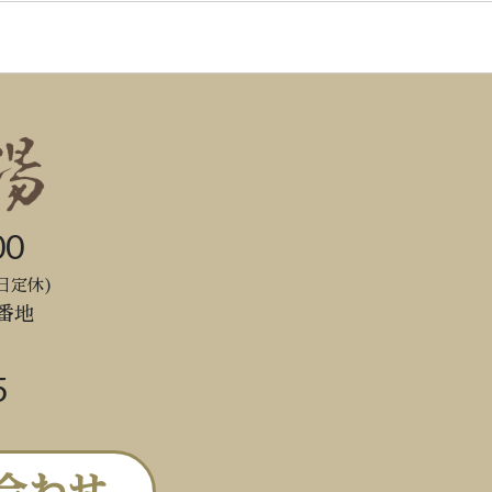
00
日定休)
番地
5