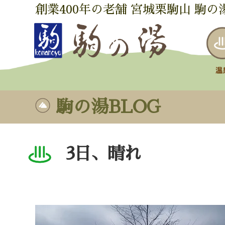
創業400年の老舗 宮城栗駒山 駒の
駒の湯BLOG
3日、晴れ