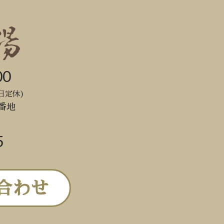
00
日定休)
番地
5
合わせ