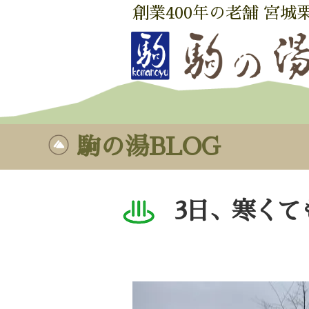
創業400年の老舗 宮城
駒の湯BLOG
3日、寒くて