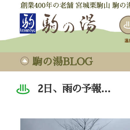
創業400年の老舗 宮城栗駒山 駒の
駒の湯BLOG
2日、雨の予報…