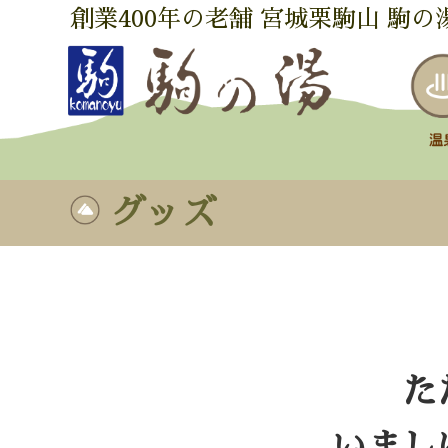
創業400年の老舗 宮城栗駒山 駒の
グッズ
た
いまし