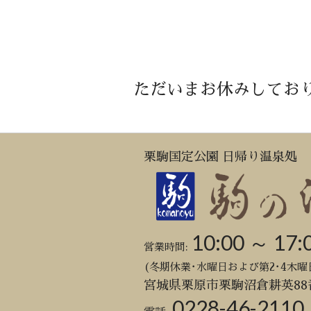
ただいまお休みしてお
栗駒国定公園 日帰り温泉処
10:00 ～ 17:
営業時間:
(冬期休業･水曜日および第2･4木曜
宮城県栗原市栗駒沼倉耕英88
0228-46-2110