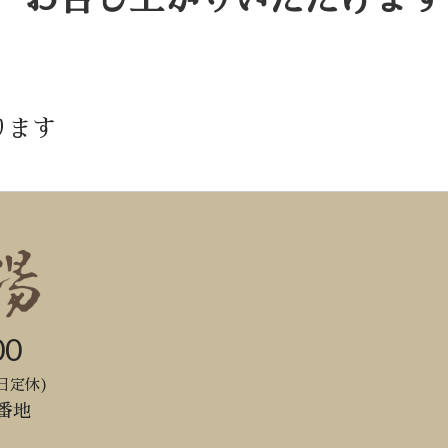
ります
00
日定休)
番地