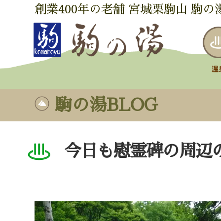
創業400年の老舗 宮城栗駒山 駒の
駒の湯BLOG
今日も慰霊碑の周辺