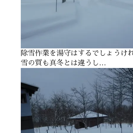
除雪作業を湯守はするでしょうけ
雪の質も真冬とは違うし…