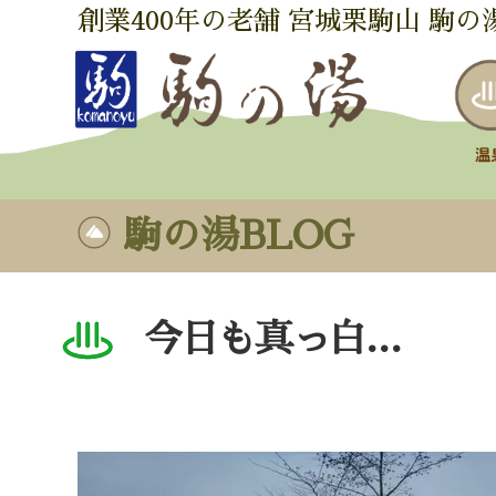
創業400年の老舗 宮城栗駒山 駒の
駒の湯BLOG
今日も真っ白…