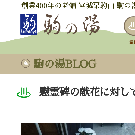
創業400年の老舗 宮城栗駒山 駒の
駒の湯BLOG
慰霊碑の献花に対し