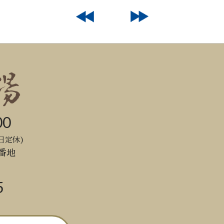
00
日定休)
番地
5