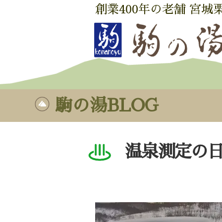
創業400年の老舗 宮城
駒の湯BLOG
温泉測定の