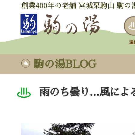
創業400年の老舗 宮城栗駒山 駒の
駒の湯BLOG
雨のち曇り…風によ