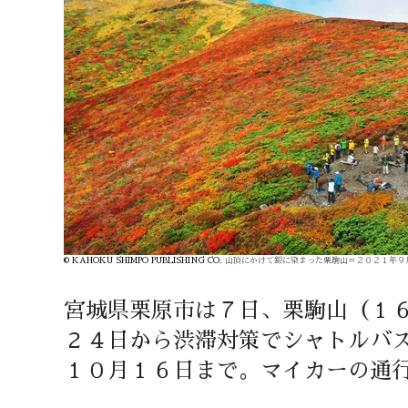
© KAHOKU SHIMPO PUBLISHING CO.
山頂にかけて錦に染まった栗駒山＝２０２１年９
宮城県栗原市は７日、栗駒山（１
２４日から渋滞対策でシャトルバ
１０月１６日まで。マイカーの通