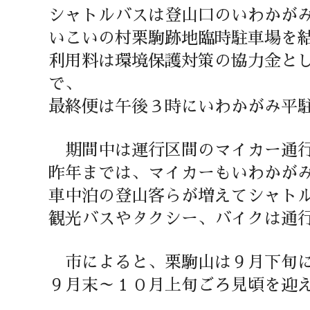
シャトルバスは登山口のいわかが
いこいの村栗駒跡地臨時駐車場を
利用料は環境保護対策の協力金と
で、
最終便は午後３時にいわかがみ平
期間中は運行区間のマイカー通行
昨年までは、マイカーもいわかが
車中泊の登山客らが増えてシャト
観光バスやタクシー、バイクは通
市によると、栗駒山は９月下旬に
９月末～１０月上旬ごろ見頃を迎