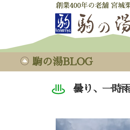
創業400年の老舗 宮城
駒の湯BLOG
曇り、一時