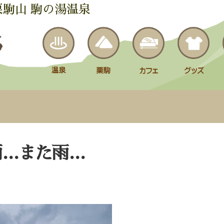
栗駒山 駒の湯温泉
雨…また雨…