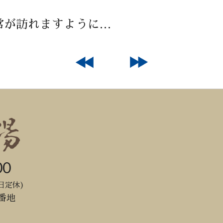
常が訪れますように…
00
日定休)
番地