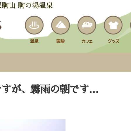
栗駒山 駒の湯温泉
ですが、霧雨の朝です…