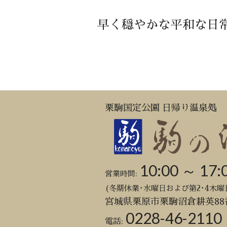
早く穏やかな平和な日
栗駒国定公園 日帰り温泉処
10:00 ～ 17:
営業時間:
(冬期休業･水曜日および第2･4木曜
宮城県栗原市栗駒沼倉耕英88
0228-46-2110
電話: