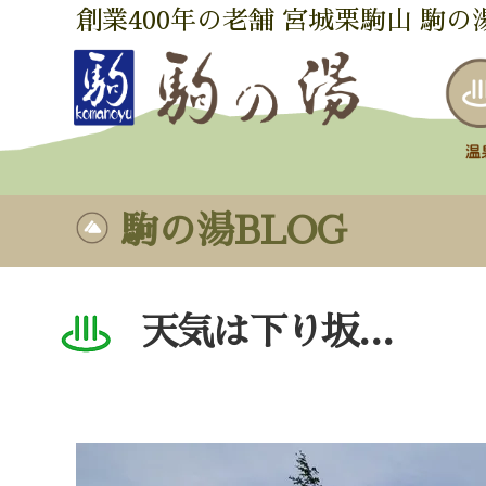
創業400年の老舗 宮城栗駒山 駒の
駒の湯BLOG
天気は下り坂…