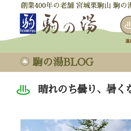
創業400年の老舗 宮城栗駒山 駒の
駒の湯BLOG
晴れのち曇り、暑く