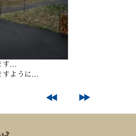
ます…
ますように…