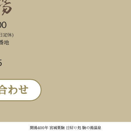
00
日定休)
番地
5
合わせ
開湯400年 宮城栗駒 日帰り処 駒の湯温泉