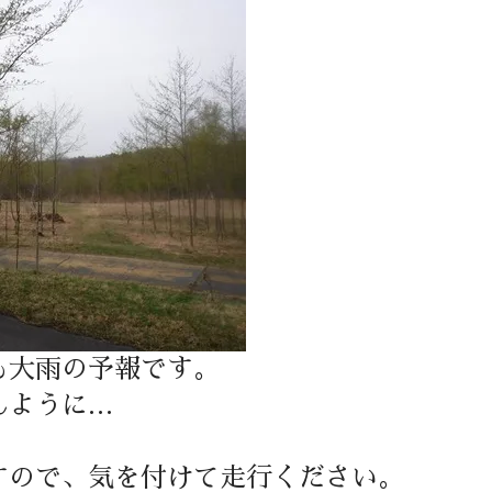
も大雨の予報です。
んように…
。
すので、気を付けて走行ください。