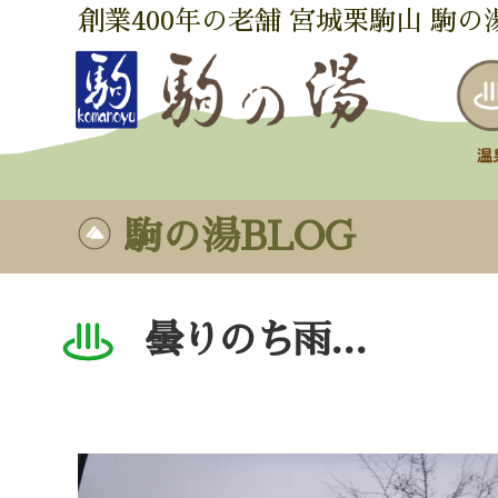
創業400年の老舗 宮城栗駒山 駒の
駒の湯BLOG
曇りのち雨…