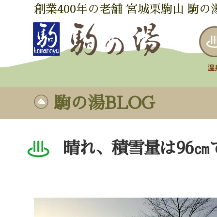
創業400年の老舗 宮城栗駒山 駒の
駒の湯BLOG
晴れ、積雪量は96㎝