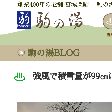
創業400年の老舗 宮城栗駒山 駒の
駒の湯BLOG
強風で積雪量が99㎝