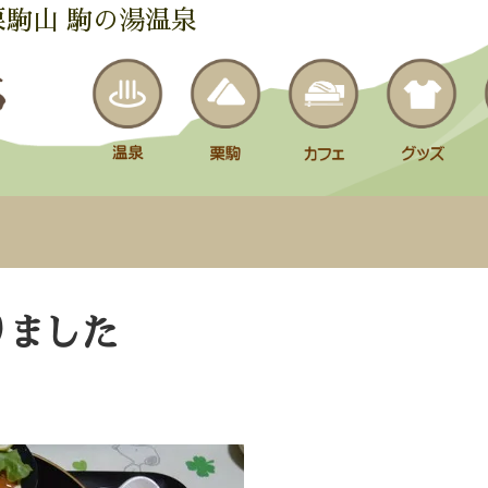
栗駒山 駒の湯温泉
りました