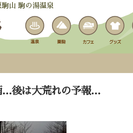
栗駒山 駒の湯温泉
雨…後は大荒れの予報…