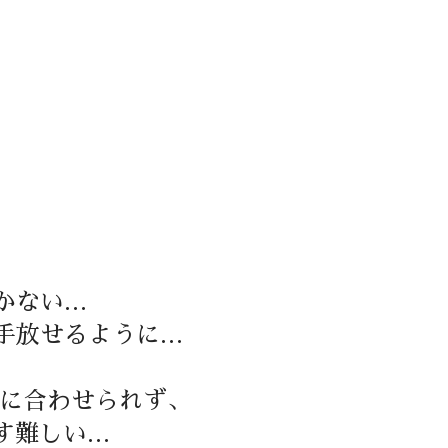
かない…
手放せるように…
Oに合わせられず、
す難しい…