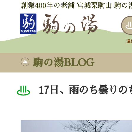
創業400年の老舗 宮城栗駒山 駒の
駒の湯BLOG
17日、雨のち曇り