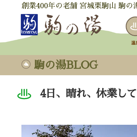
創業400年の老舗 宮城栗駒山 駒の
駒の湯BLOG
4日、晴れ、休業し