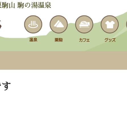
栗駒山 駒の湯温泉
です