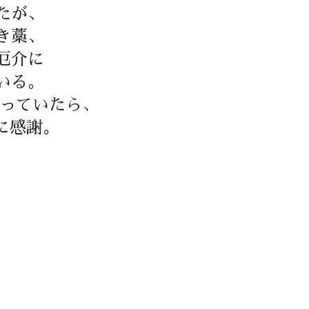
たが、
き藁、
厄介に
いる。
思っていたら、
に感謝。