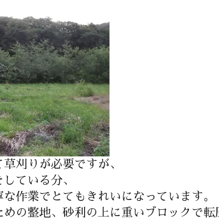
て草刈りが必要ですが、
をしている分、
寧な作業でとてもきれいになっています。
ための整地、砂利の上に重いブロックで転