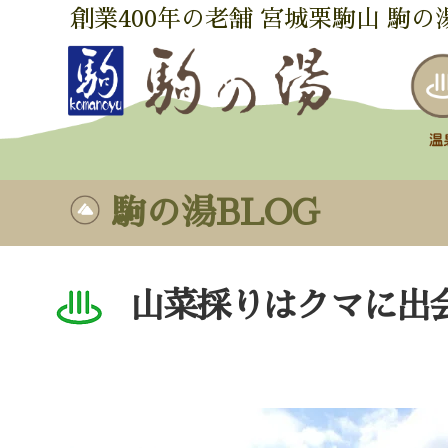
創業400年の老舗 宮城栗駒山 駒の
駒の湯BLOG
山菜採りはクマに出