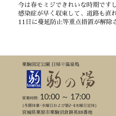
今は春モミジできれいな時期です
感染症が早く収束して、道路も直
11日に蔓延防止等重点措置が解除
栗駒国定公園 日帰り温泉処
10:00 ～ 17:00
営業時間:
(冬期休業･水曜日および第2･4木曜日定休)
宮城県栗原市栗駒沼倉耕英88番地