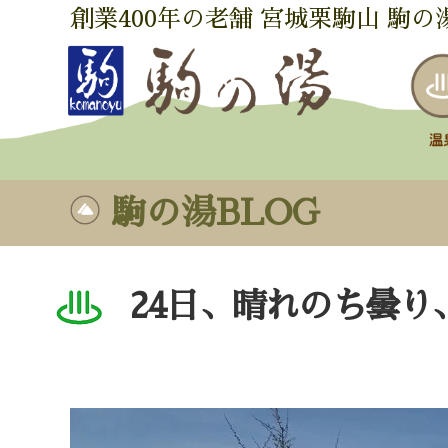
創業400年の老舗 宮城栗駒山 駒の
駒の湯BLOG
24日、晴れのち曇り