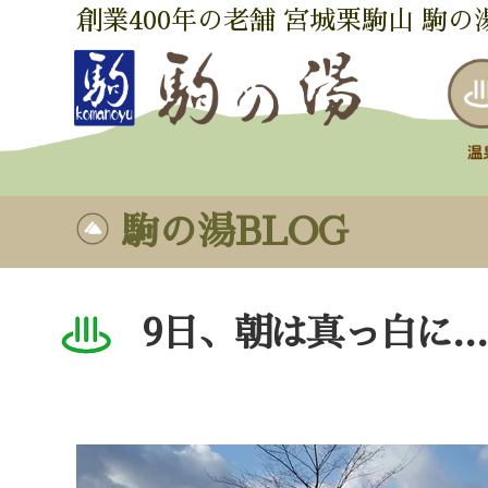
創業400年の老舗 宮城栗駒山 駒の
駒の湯BLOG
9日、朝は真っ白に…