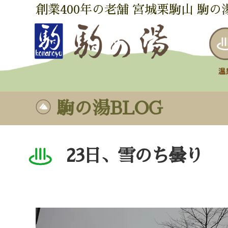
創業400年の老舗 宮城栗駒山 駒の
駒の湯BLOG
23日、雪のち曇り