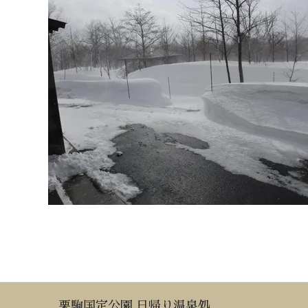
栗駒国定公園 日帰り温泉処