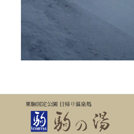
栗駒国定公園 日帰り温泉処