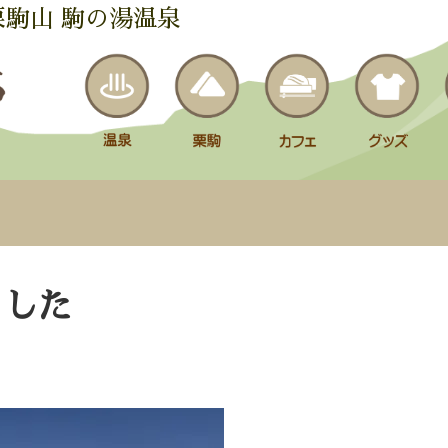
栗駒山 駒の湯温泉
ました