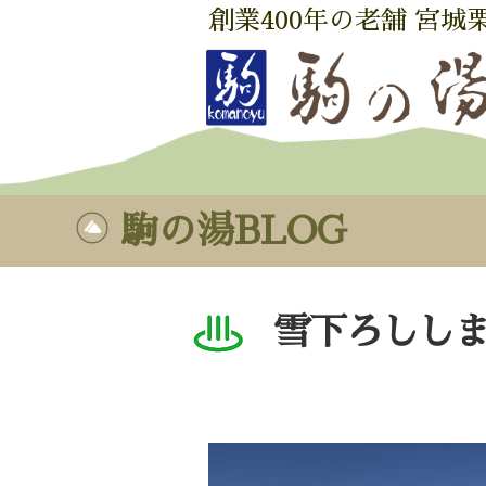
創業400年の老舗 宮城
駒の湯BLOG
雪下ろしし