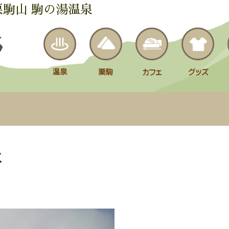
栗駒山 駒の湯温泉
た