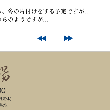
ら、冬の片付けをする予定ですが…
いちのようですが…
00
日定休)
番地