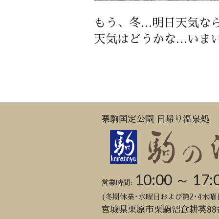
もう、冬…明日天気な
天気はどうかな…いま
栗駒国定公園 日帰り温泉処
10:00 ～ 17:
営業時間:
(冬期休業･水曜日および第2･4木曜
宮城県栗原市栗駒沼倉耕英88