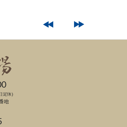
00
日定休)
番地
5