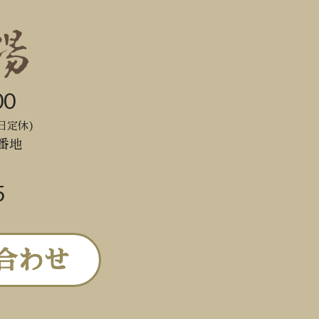
00
日定休)
番地
5
合わせ