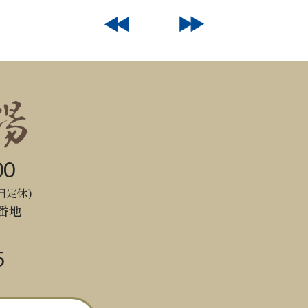
00
日定休)
番地
5