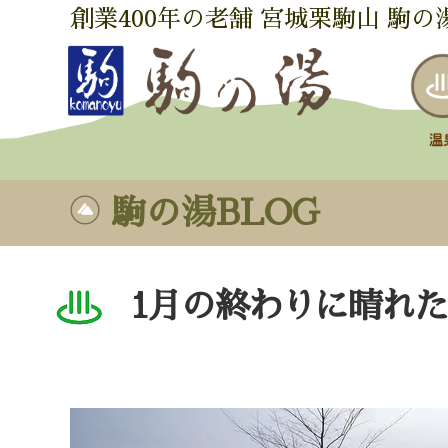
創業400年の老舗 宮城栗駒山 駒の
駒の湯BLOG
1月の終わりに晴れ