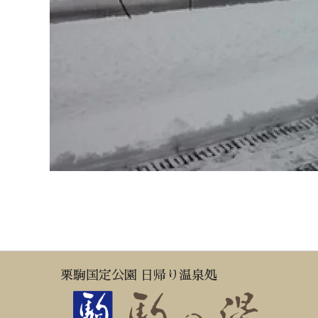
栗駒国定公園 日帰り温泉処