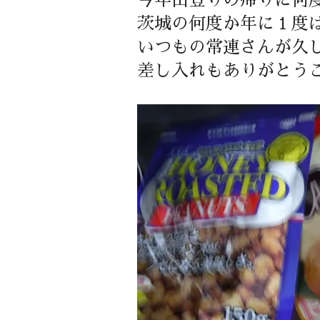
今年山登りの帰りに何
茨城の何度か年に１度
いつもの常連さんが久
差し入れもありがとう