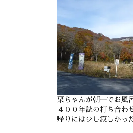
栗ちゃんが朝一でお風
４００年誌の打ち合わ
帰りには少し寂しかっ