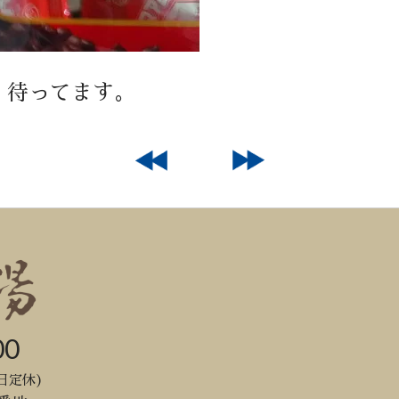
。待ってます。
00
日定休)