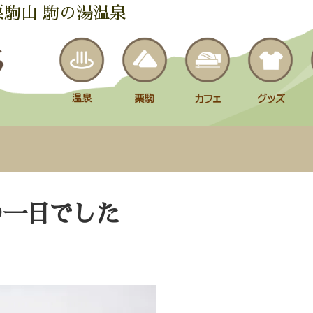
栗駒山 駒の湯温泉
の一日でした