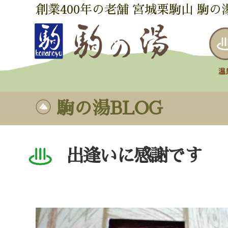
創業400年の老舗 宮城栗駒山 駒の
駒の湯BLOG
出逢いに感謝です