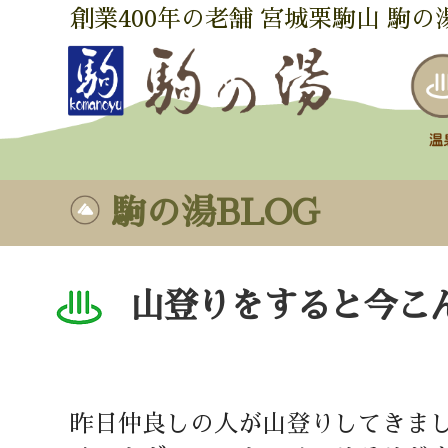
創業400年の老舗 宮城栗駒山 駒の
駒の湯BLOG
山登りをすると今こ
昨日仲良しの人が山登りしてきま