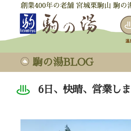
創業400年の老舗 宮城栗駒山 駒の
駒の湯BLOG
6日、快晴、営業し