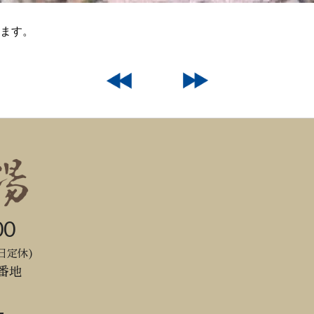
ます。
00
日定休)
番地