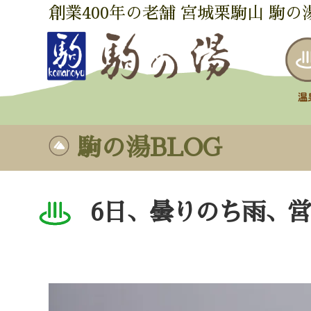
創業400年の老舗 宮城栗駒山 駒の
駒の湯BLOG
6日、曇りのち雨、