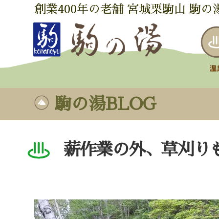
創業400年の老舗 宮城栗駒山 駒の
駒の湯BLOG
薪作業の外、草刈り