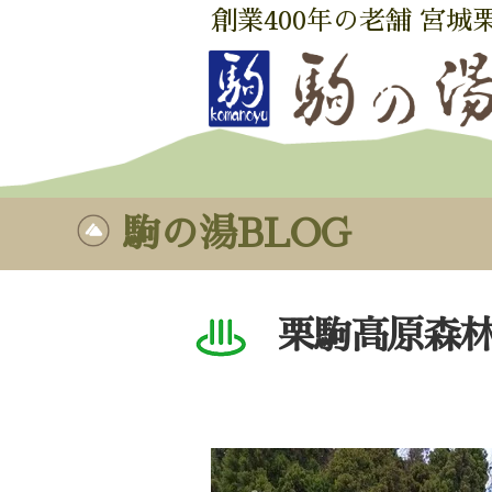
創業400年の老舗 宮城
駒の湯BLOG
栗駒高原森