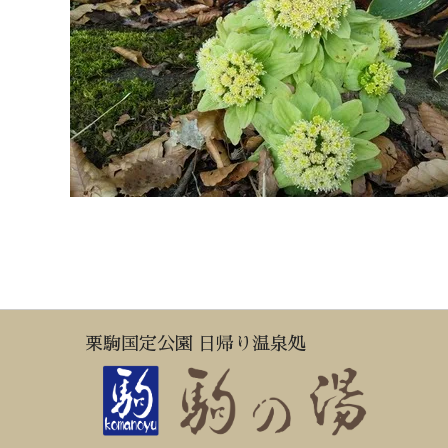
栗駒国定公園 日帰り温泉処