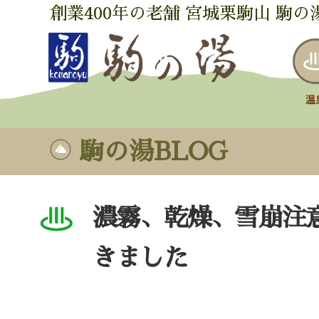
創業400年の老舗 宮城栗駒山 駒の
駒の湯BLOG
濃霧、乾燥、雪崩注
きました